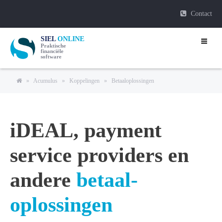
Contact
SIEL
ONLINE
Praktische
financiële
software
»
Acumulus
»
Koppelingen
»
Betaaloplossingen
iDEAL, payment
service providers en
andere
betaal-
oplossingen