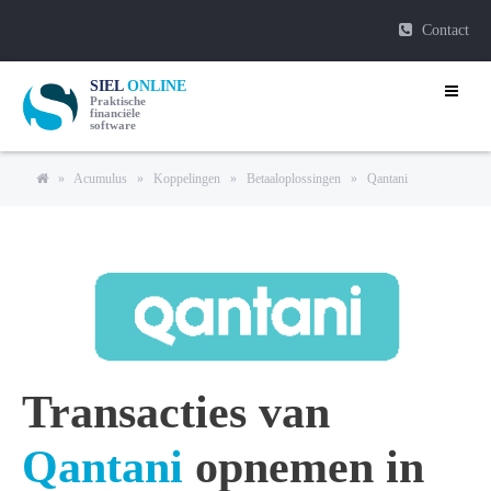
Contact
SIEL
ONLINE
Praktische
financiële
software
»
Acumulus
»
Koppelingen
»
Betaaloplossingen
»
Qantani
Transacties van
Qantani
opnemen in