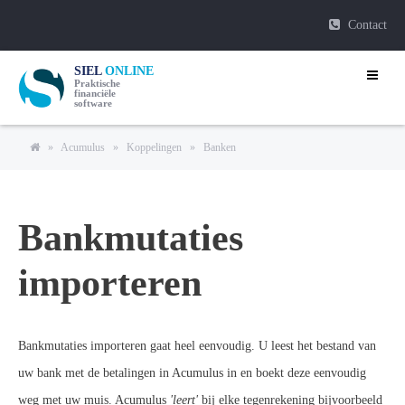
Contact
SIEL
ONLINE
Praktische
financiële
software
»
Acumulus
»
Koppelingen
»
Banken
Bankmutaties
importeren
Bankmutaties importeren gaat heel eenvoudig. U leest het bestand van
uw bank met de betalingen in Acumulus in en boekt deze eenvoudig
weg met uw muis. Acumulus
'leert'
bij elke tegenrekening bijvoorbeeld