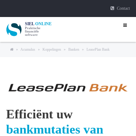
Contact
SIEL
ONLINE
Praktische
financiële
software
»
Acumulus
»
Koppelingen
»
Banken
»
LeasePlan Bank
Efficiënt uw
bankmutaties van