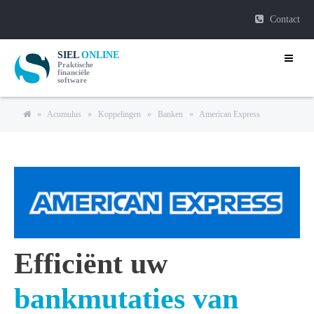
Contact
SIEL
ONLINE
Praktische
financiële
software
»
Acumulus
»
Koppelingen
»
Banken
»
American Express
Efficiënt uw
bankmutaties van