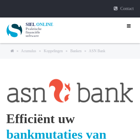
Contact
SIEL
ONLINE
Praktische
financiële
software
»
Acumulus
»
Koppelingen
»
Banken
»
ASN Bank
Efficiënt uw
bankmutaties van