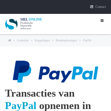
Contact
SIEL
ONLINE
Praktische
financiële
software
»
Acumulus
»
Koppelingen
»
Betaaloplossingen
»
PayPal
Transacties van
PayPal
opnemen in