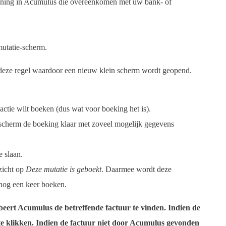
ening in Acumulus die overeenkomen met uw bank- of
mutatie-scherm.
op deze regel waardoor een nieuw klein scherm wordt geopend.
nsactie wilt boeken (dus wat voor boeking het is).
dscherm de boeking klaar met zoveel mogelijk gegevens
e slaan.
zicht op
Deze mutatie is geboekt
. Daarmee wordt deze
t nog een keer boeken.
beert Acumulus de betreffende factuur te vinden. Indien de
e klikken. Indien de factuur niet door Acumulus gevonden