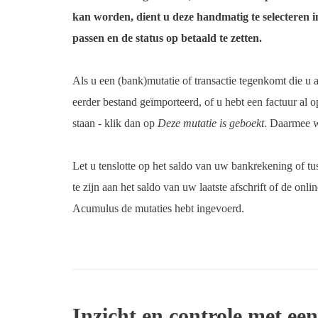
kan worden, dient u deze handmatig te selecteren i
passen en de status op betaald te zetten.
Als u een (bank)mutatie of transactie tegenkomt die u a
eerder bestand geïmporteerd, of u hebt een factuur al o
staan - klik dan op
Deze mutatie is geboekt
. Daarmee w
Let u tenslotte op het saldo van uw bankrekening of t
te zijn aan het saldo van uw laatste afschrift of de on
Acumulus de mutaties hebt ingevoerd.
Inzicht en controle met ee