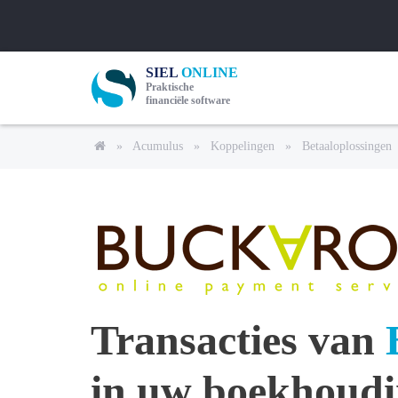
SIEL
ONLINE
Praktische
financiële software
»
Acumulus
»
Koppelingen
»
Betaaloplossingen
Transacties van
in uw boekhoud