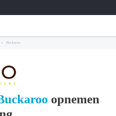
»
Buckaroo
Buckaroo
opnemen
ing