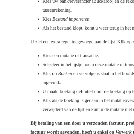
Kies uw bank/leverancier (Buckaroo) en de rek
tussenrekening.
Kies
Bestand importeren
.
Als het bestand klopt, komt u weer terug in het 
U ziet een extra regel toegevoegd aan de lijst. Klik 
Kies een mutatie of transactie.
Selecteer in het lijstje hoe u deze mutatie of tra
Klik op
Boeken
en vervolgens staat in het hoof
ingevuld..
U maakt boeking definitief door de boeking op t
Klik als de boeking is gedaan in het mutatieover
verwijderd van de lijst en kunt u de mutatie nie
Bij betaling van een door u verzonden factuur, pro
factuur wordt gevonden, hoeft u enkel op
Verwerk
t