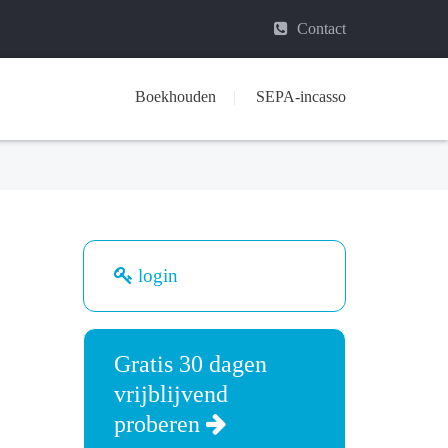
Contact
Boekhouden
SEPA-incasso
login
Gratis 30 dagen
vrijblijvend
proberen